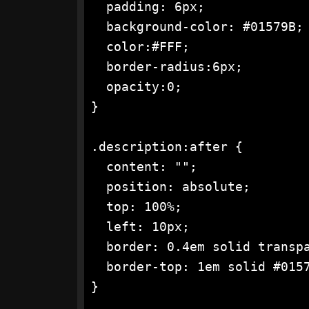
  padding: 6px;

  background-color: #01579B;

  color:#FFF;

  border-radius:6px;

  opacity:0;

}

.description:after {

  content: "";

  position: absolute;

  top: 100%;

  left: 10px;

  border: 0.4em solid transpa
  border-top: 1em solid #0157
}
