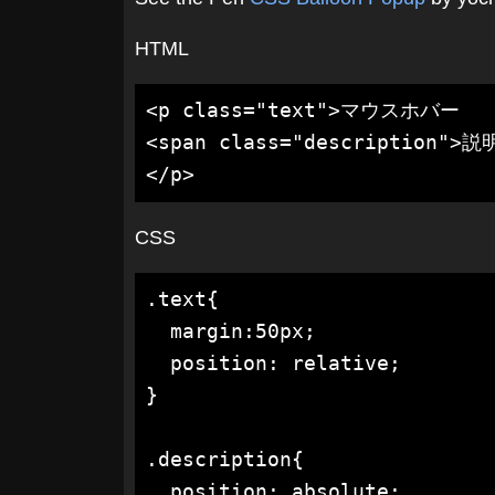
HTML
<p class="text">マウスホバー

<span class="description">説明
</p>
CSS
.text{

  margin:50px;

  position: relative;

}

.description{

  position: absolute;
