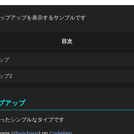
ポップアップを表示するサンプルです
目次
ップ
ップ2
プアップ
使ったシンプルなタイプです
ans (
@yochans
) on
CodePen
.