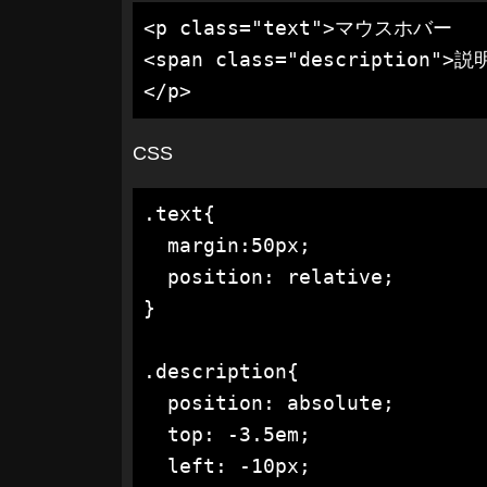
<p class="text">マウスホバー

<span class="description">説明
</p>
CSS
.text{

  margin:50px;

  position: relative;

}

.description{

  position: absolute;

  top: -3.5em;

  left: -10px;
