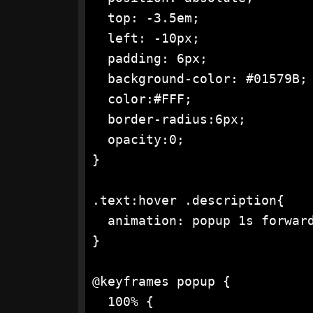
  top: -3.5em;

  left: -10px;

  padding: 6px;

  background-color: #01579B;

  color:#FFF;

  border-radius:6px;

  opacity:0;

}

.text:hover .description{

  animation: popup 1s forward
}

@keyframes popup {

  100% {
