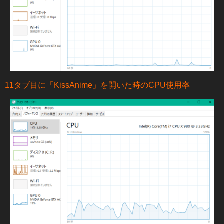
11タブ目に「KissAnime」を開いた時のCPU使用率